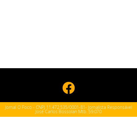
Jornal O Foco - CNPJ 11.472.535/0001-81- Jornalista Responsável
José Carlos Bossolan Mtb. 59.070