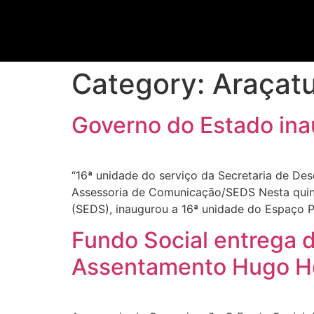
Category:
Araçat
Governo do Estado ina
“16ª unidade do serviço da Secretaria de Des
Assessoria de Comunicação/SEDS Nesta quint
(SEDS), inaugurou a 16ª unidade do Espaço Pr
Fundo Social entrega 
Assentamento Hugo H