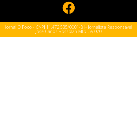
Jornal O Foco - CNPJ 11.472.535/0001-81- Jornalista Responsável
José Carlos Bossolan Mtb. 59.070