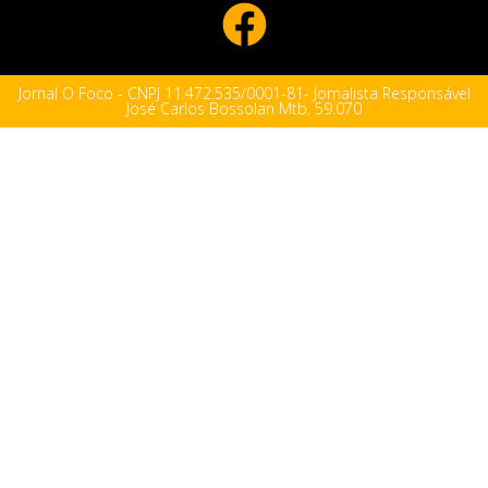
Jornal O Foco - CNPJ 11.472.535/0001-81- Jornalista Responsável
José Carlos Bossolan Mtb. 59.070