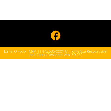
Jornal O Foco - CNPJ 11.472.535/0001-81- Jornalista Responsável
José Carlos Bossolan Mtb. 59.070