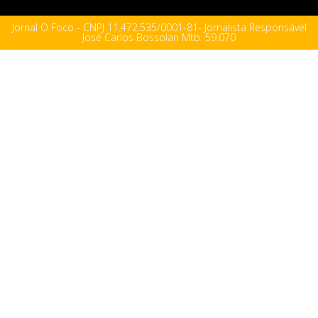
Jornal O Foco - CNPJ 11.472.535/0001-81- Jornalista Responsável
José Carlos Bossolan Mtb. 59.070