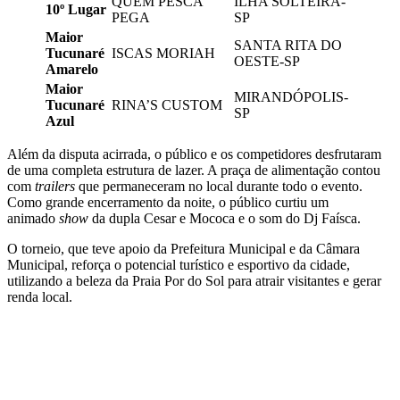
QUEM PESCA
ILHA SOLTEIRA-
10º Lugar
PEGA
SP
Maior
SANTA RITA DO
Tucunaré
ISCAS MORIAH
OESTE-SP
Amarelo
Maior
MIRANDÓPOLIS-
Tucunaré
RINA’S CUSTOM
SP
Azul
Além da disputa acirrada, o público e os competidores desfrutaram
de uma completa estrutura de lazer. A praça de alimentação contou
com
trailers
que permaneceram no local durante todo o evento.
Como grande encerramento da noite, o público curtiu um
animado
show
da dupla Cesar e Mococa e o som do Dj Faísca.
O torneio, que teve apoio da Prefeitura Municipal e da Câmara
Municipal, reforça o potencial turístico e esportivo da cidade,
utilizando a beleza da Praia Por do Sol para atrair visitantes e gerar
renda local.