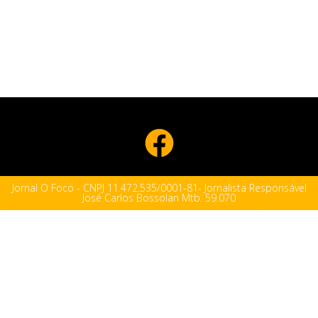
Jornal O Foco - CNPJ 11.472.535/0001-81- Jornalista Responsável
José Carlos Bossolan Mtb. 59.070