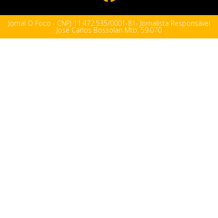
Jornal O Foco - CNPJ 11.472.535/0001-81- Jornalista Responsável
José Carlos Bossolan Mtb. 59.070