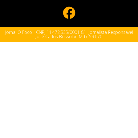
Jornal O Foco - CNPJ 11.472.535/0001-81- Jornalista Responsável
José Carlos Bossolan Mtb. 59.070