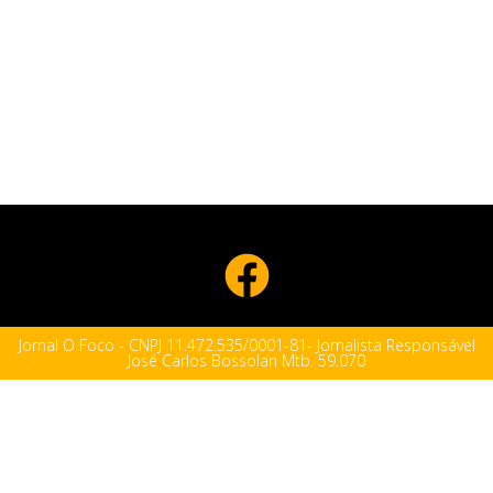
Jornal O Foco - CNPJ 11.472.535/0001-81- Jornalista Responsável
José Carlos Bossolan Mtb. 59.070