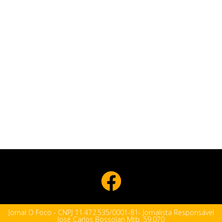
Jornal O Foco - CNPJ 11.472.535/0001-81- Jornalista Responsável
José Carlos Bossolan Mtb. 59.070