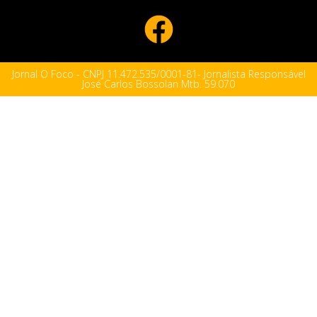
Jornal O Foco - CNPJ 11.472.535/0001-81- Jornalista Responsável
José Carlos Bossolan Mtb. 59.070