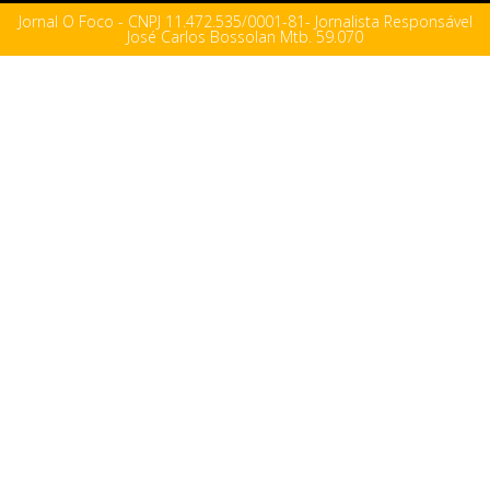
Jornal O Foco - CNPJ 11.472.535/0001-81- Jornalista Responsável
José Carlos Bossolan Mtb. 59.070