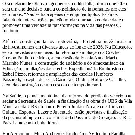
O secretário de Obras, engenheiro Geraldo Pilla, afirma que 2026
será um ano decisivo para a consolidação de importantes projetos
estruturais. “Não se trata apenas de empilhar tijolos. Estamos
falando de intervenções que vão mudar o urbanismo da cidade e
promover uma verdadeira transformação na vida das pessoas”,
pontuou.
Além da construção da nova rodoviária, a Prefeitura prevê uma série
de investimentos em diversas áreas ao longo de 2026. Na Educação,
estão previstas a conclusão da reforma e ampliação da Creche
Gerson Paulino de Melo, a conclusão da Escola Anna Maria
Marinho Nunes, a construção do auditório e do almoxarifado da
Educação, ampliações das creches Expedicionário Euphrosino e
Izabel Pizzo, reformas e ampliações das escolas Humberto
Passarelli, Josepha de Jesus Carreira e Ondina Hofig de Castilho,
além da construção de uma escola de tempo integral.
Na Saúde, o planejamento inclui a reforma do prédio do velório para
sediar a Secretaria de Saúde, a finalização das obras da UBS da Vila
Mineira e da UBS do bairro Pereira Jordão. Na área de Turismo,
Cultura, Esportes, Lazer e Juventude, estão previstas a finalização
da piscina olímpica e a construção da Passarela do Coração, na Rua
Paes Leme com a linha férrea
.
Em Agricultura, Meio Ambiente, Produção e Agricultura Familiar,