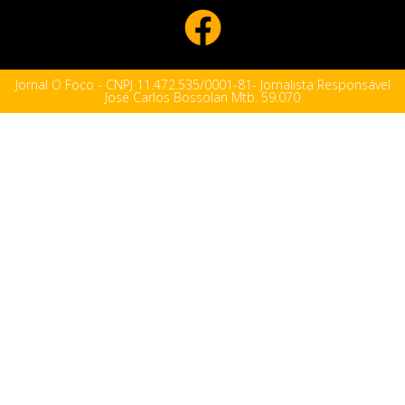
Jornal O Foco - CNPJ 11.472.535/0001-81- Jornalista Responsável
José Carlos Bossolan Mtb. 59.070