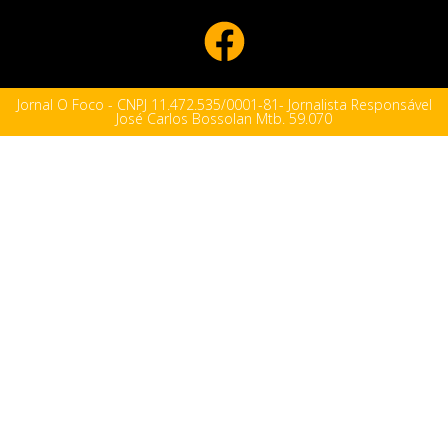
Jornal O Foco - CNPJ 11.472.535/0001-81- Jornalista Responsável
José Carlos Bossolan Mtb. 59.070