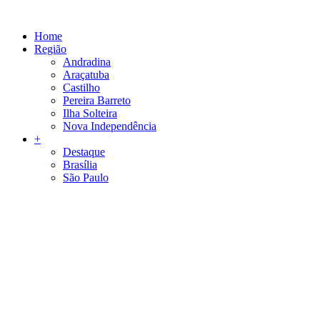
Skip
to
Home
content
Região
Andradina
Araçatuba
Castilho
Pereira Barreto
Ilha Solteira
Nova Independência
+
Destaque
Brasília
São Paulo