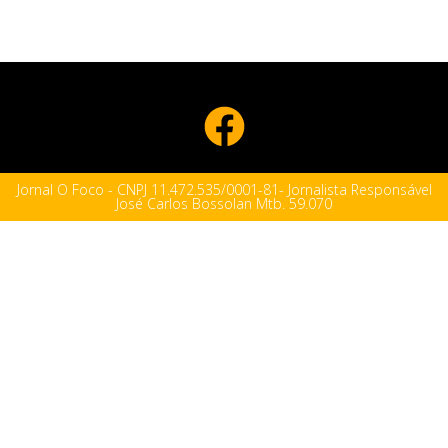
Jornal O Foco - CNPJ 11.472.535/0001-81- Jornalista Responsável
José Carlos Bossolan Mtb. 59.070