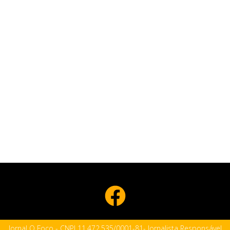
Jornal O Foco - CNPJ 11.472.535/0001-81- Jornalista Responsável