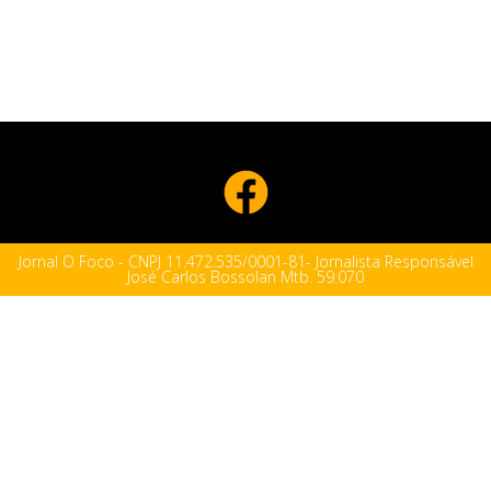
Jornal O Foco - CNPJ 11.472.535/0001-81- Jornalista Responsável
José Carlos Bossolan Mtb. 59.070