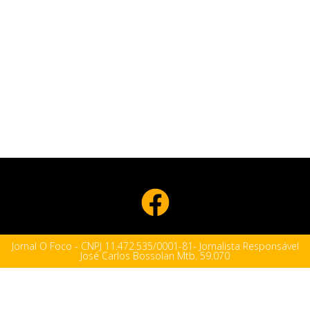
Jornal O Foco - CNPJ 11.472.535/0001-81- Jornalista Responsável
José Carlos Bossolan Mtb. 59.070