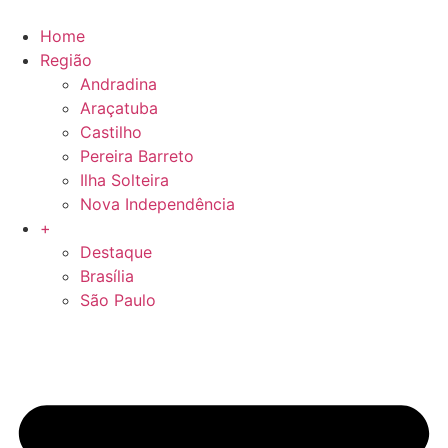
Skip
to
Home
content
Região
Andradina
Araçatuba
Castilho
Pereira Barreto
Ilha Solteira
Nova Independência
+
Destaque
Brasília
São Paulo