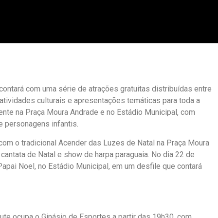
ontará com uma série de atrações gratuitas distribuídas entre
tividades culturais e apresentações temáticas para toda a
mente na Praça Moura Andrade e no Estádio Municipal, com
 e personagens infantis.
m o tradicional Acender das Luzes de Natal na Praça Moura
 cantata de Natal e show de harpa paraguaia. No dia 22 de
pai Noel, no Estádio Municipal, em um desfile que contará
dute ocupa o Ginásio de Esportes a partir das 19h30, com