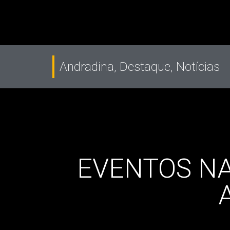
Andradina
,
Destaque
,
Notícias
EVENTOS N