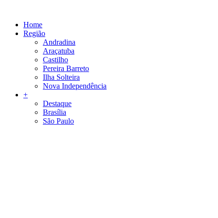
Skip
to
Home
content
Região
Andradina
Araçatuba
Castilho
Pereira Barreto
Ilha Solteira
Nova Independência
+
Destaque
Brasília
São Paulo