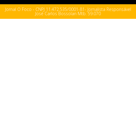
Jornal O Foco - CNPJ 11.472.535/0001-81- Jornalista Responsável
José Carlos Bossolan Mtb. 59.070