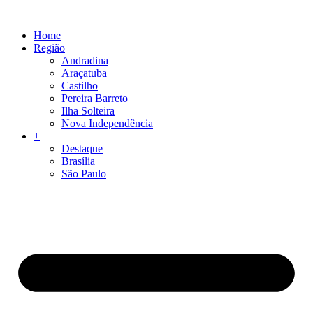
Skip
to
Home
content
Região
Andradina
Araçatuba
Castilho
Pereira Barreto
Ilha Solteira
Nova Independência
+
Destaque
Brasília
São Paulo