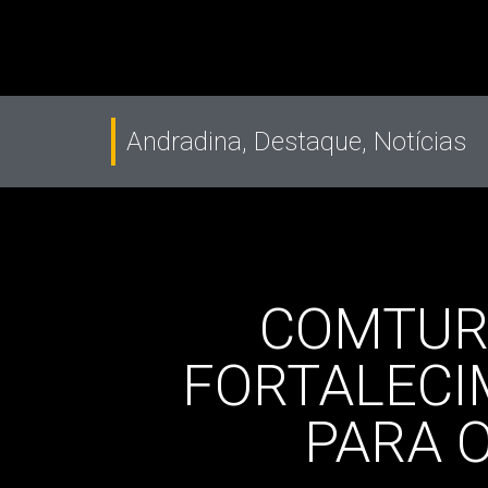
Andradina
,
Destaque
,
Notícias
COMTUR 
FORTALECI
PARA 