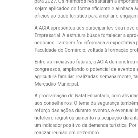
para 2027. Os membros ressaltaram a importânc
sejam aplicados de forma eficiente e alinhada 
ofícios ao trade turístico para ampliar o engaja
A ACIA apresentou aos participantes seu novo 
Empresarial. A estrutura busca fortalecer a apr
negócios. Também foi informada a expectativa 
Faculdade do Comércio, voltada à formação prof
Entre as iniciativas futuras, a ACIA demonstrou 
congressos, ampliando o potencial de eventos e
agricultura familiar, realizadas semanalmente, 
Mercadão Municipal.
A programação do Natal Encantado, com atividad
aos conselheiros. O tema da segurança também
reforço das ações durante eventos e eventual i
hoteleiro registrou aumento na ocupação duran
um indicador positivo da demanda turística. Por
realizar reunião em dezembro.