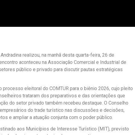
dradina realizou, na manhã desta quarta-feira, 26 de
 encontro aconteceu na Associação Comercial e Industrial de
etores público e privado para discutir pautas estratégicas
o processo eleitoral do COMTUR para o biênio 2026, cujo pleito
nselheiros trataram dos preparativos e das orientações que
cipação do setor privado também recebeu destaque. O Conselho
empresários do trade turístico nas discussões e decisões,
tos e ampliar a atuação conjunta com o poder público.
tinado aos Municípios de Interesse Turístico (MIT), previsto