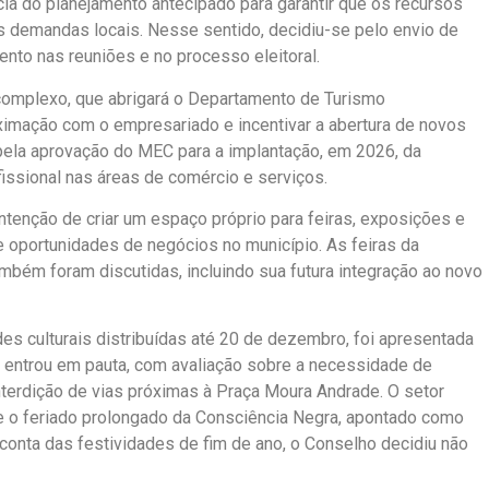
ia do planejamento antecipado para garantir que os recursos
às demandas locais. Nesse sentido, decidiu-se pelo envio de
mento nas reuniões e no processo eleitoral.
complexo, que abrigará o Departamento de Turismo
oximação com o empresariado e incentivar a abertura de novos
pela aprovação do MEC para a implantação, em 2026, da
issional nas áreas de comércio e serviços.
intenção de criar um espaço próprio para feiras, exposições e
 oportunidades de negócios no município. As feiras da
também foram discutidas, incluindo sua futura integração ao novo
es culturais distribuídas até 20 de dezembro, foi apresentada
 entrou em pauta, com avaliação sobre a necessidade de
nterdição de vias próximas à Praça Moura Andrade. O setor
te o feriado prolongado da Consciência Negra, apontado como
 conta das festividades de fim de ano, o Conselho decidiu não