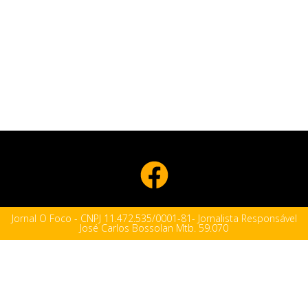
Jornal O Foco - CNPJ 11.472.535/0001-81- Jornalista Responsável
José Carlos Bossolan Mtb. 59.070