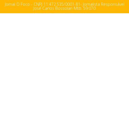
Jornal O Foco - CNPJ 11.472.535/0001-81- Jornalista Responsável
José Carlos Bossolan Mtb. 59.070