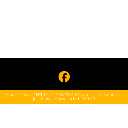
Jornal O Foco - CNPJ 11.472.535/0001-81- Jornalista Responsável
José Carlos Bossolan Mtb. 59.070