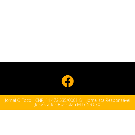
Jornal O Foco - CNPJ 11.472.535/0001-81- Jornalista Responsável
José Carlos Bossolan Mtb. 59.070