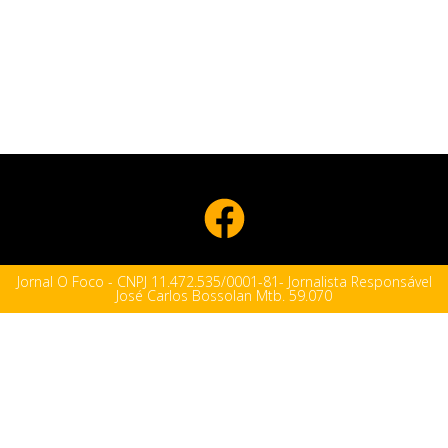
Jornal O Foco - CNPJ 11.472.535/0001-81- Jornalista Responsável
José Carlos Bossolan Mtb. 59.070