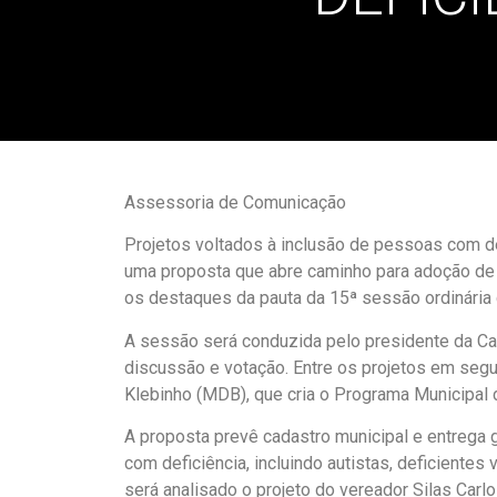
Assessoria de Comunicação
Projetos voltados à inclusão de pessoas com de
uma proposta que abre caminho para adoção de 
os destaques da pauta da 15ª sessão ordinária 
A sessão será conduzida pelo presidente da Casa
discussão e votação. Entre os projetos em seg
Klebinho (MDB), que cria o Programa Municipal 
A proposta prevê cadastro municipal e entrega g
com deficiência, incluindo autistas, deficiente
será analisado o projeto do vereador Silas Carl