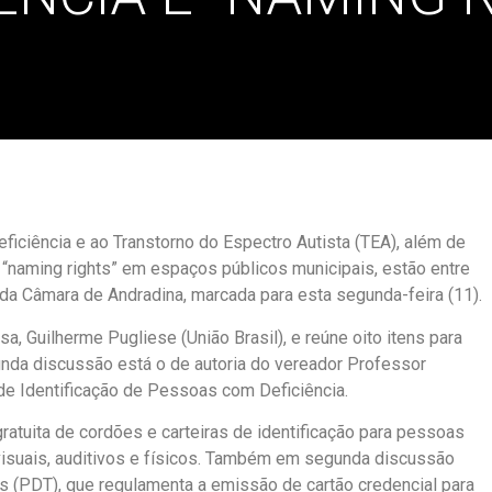
ficiência e ao Transtorno do Espectro Autista (TEA), além de
“naming rights” em espaços públicos municipais, estão entre
da Câmara de Andradina, marcada para esta segunda-feira (11).
, Guilherme Pugliese (União Brasil), e reúne oito itens para
unda discussão está o de autoria do vereador Professor
de Identificação de Pessoas com Deficiência.
ratuita de cordões e carteiras de identificação para pessoas
s visuais, auditivos e físicos. Também em segunda discussão
os (PDT), que regulamenta a emissão de cartão credencial para