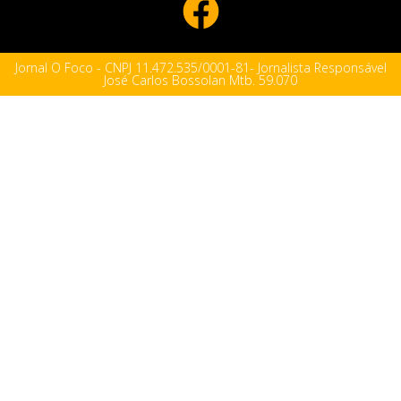
Jornal O Foco - CNPJ 11.472.535/0001-81- Jornalista Responsável
José Carlos Bossolan Mtb. 59.070