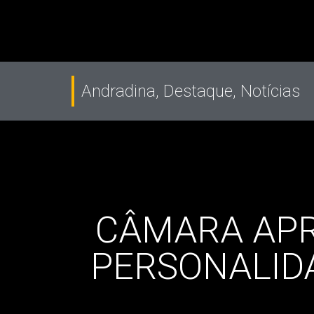
Andradina
,
Destaque
,
Notícias
CÂMARA APR
PERSONALIDA