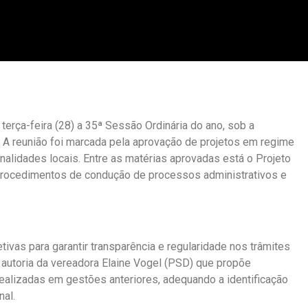
terça-feira (28) a 35ª Sessão Ordinária do ano, sob a
 A reunião foi marcada pela aprovação de projetos em regime
alidades locais. Entre as matérias aprovadas está o Projeto
 procedimentos de condução de processos administrativos e
tivas para garantir transparência e regularidade nos trâmites
e autoria da vereadora Elaine Vogel (PSD) que propõe
ealizadas em gestões anteriores, adequando a identificação
nal.