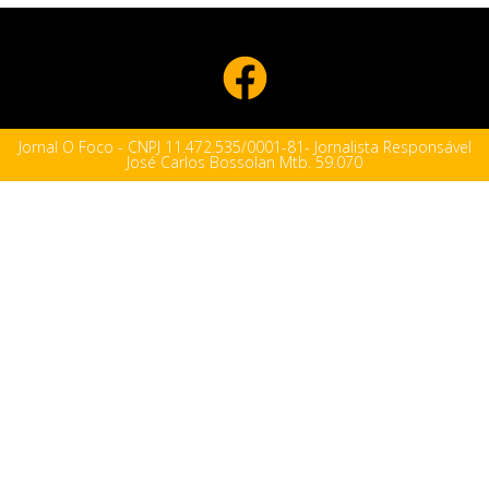
Jornal O Foco - CNPJ 11.472.535/0001-81- Jornalista Responsável
José Carlos Bossolan Mtb. 59.070