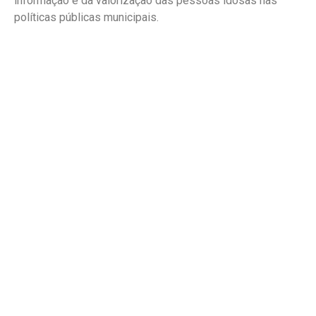
informação e da valorização das pessoas idosas nas
políticas públicas municipais.