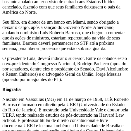
bastante abalado ao ter o visto de entrada aos Estados Unidos
cancelado, fazendo com que seus familiares deixassem o país da
América do Norte.
Seu filho, era diretor de um banco em Miami, sendo obrigado a
deixar o cargo, após a sanção do Governo Norte-Americano,
abalando o ministro Luís Roberto Barroso, que chegou a comentar
que às ações de ministros, estariam repercutindo na vida de seus
familiares. Barroso deverá permanecer no STF até a próxima
semana, para liberar processos que estão sob sua guarda.
O presidente Lula, deverá indicar o sucessor. Entre os cotados estão
o ex-presidente do Congresso Nacional, Rodrigo Pacheco (apoiado
por senadores, dentre eles o presidente do Senado, Davi Alcolumbre
e Renan Calheiros) e o advogado Geral da União, Jorge Messias
(apoiado por integrantes do PT).
Biografia
Nascido em Vassouras (MG) em 11 de março de 1958, Luís Roberto
Barroso é formado em direito pela UERJ (Universidade do Estado
do Rio de Janeiro). É mestrado pela Universidade Yale e doutor pela
UERJ, tendo realizado estudos de pós-doutorado na Harvard Law
School. É professor titular de direito constitucional e livre
docente na UERJ e leciona também na Universidade de Brasília e
no programa de pós-graduação em direito do Centro Universitário