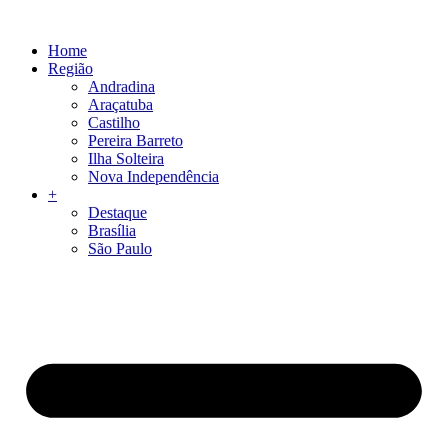
Skip
to
Home
content
Região
Andradina
Araçatuba
Castilho
Pereira Barreto
Ilha Solteira
Nova Independência
+
Destaque
Brasília
São Paulo