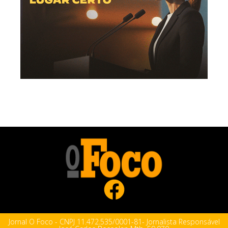
Jornal O Foco - CNPJ 11.472.535/0001-81- Jornalista Responsável