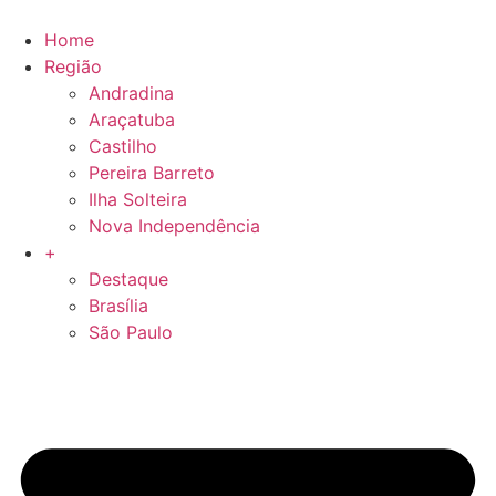
Skip
to
Home
content
Região
Andradina
Araçatuba
Castilho
Pereira Barreto
Ilha Solteira
Nova Independência
+
Destaque
Brasília
São Paulo