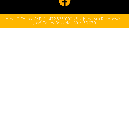
Jornal O Foco - CNPJ 11.472.535/0001-81- Jornalista Responsável
José Carlos Bossolan Mtb. 59.070