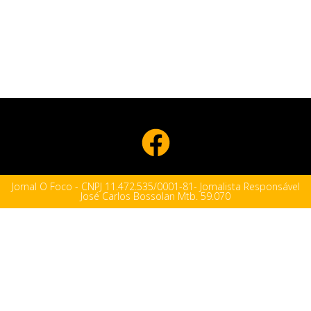
Jornal O Foco - CNPJ 11.472.535/0001-81- Jornalista Responsável
José Carlos Bossolan Mtb. 59.070