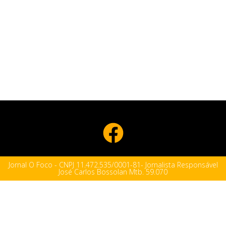
Jornal O Foco - CNPJ 11.472.535/0001-81- Jornalista Responsável
José Carlos Bossolan Mtb. 59.070